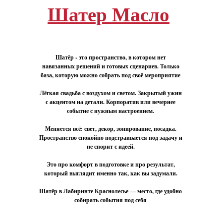
Шатер Масло
Шатёр - это пространство, в котором нет
Белый замок
навязанных решений и готовых сценариев. Только
база, которую можно собрать под своё мероприятие
Лёгкая свадьба с воздухом и светом. Закрытый ужин
с акцентом на детали. Корпоратив или вечернее
событие с нужным настроением.
Белый Замок расположен в 10
Меняется всё: свет, декор, зонирование, посадка.
километрах от Судака, на склоне
Пространство спокойно подстраивается под задачу и
горного массива Таракташ.
не спорит с идеей.
Эксклюзивный отдых,
Это про комфорт в подготовке и про результат,
уникальная архитектура. Мы
который выглядит именно так, как вы задумали.
предлагаем проживание разного
Шатёр в Лабиринте Краснолесье — место, где удобно
уровня комфорта: люкс, делюкс и
собирать события под себя
стандарт. На территории Белого
Замка есть два бассейна, сауна,